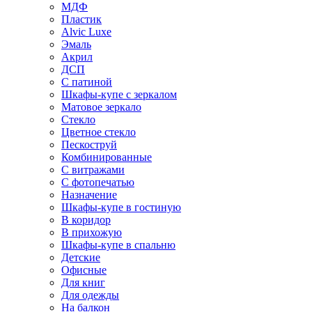
МДФ
Пластик
Alvic Luxe
Эмаль
Акрил
ДСП
С патиной
Шкафы-купе с зеркалом
Матовое зеркало
Стекло
Цветное стекло
Пескоструй
Комбинированные
С витражами
С фотопечатью
Назначение
Шкафы-купе в гостиную
В коридор
В прихожую
Шкафы-купе в спальню
Детские
Офисные
Для книг
Для одежды
На балкон