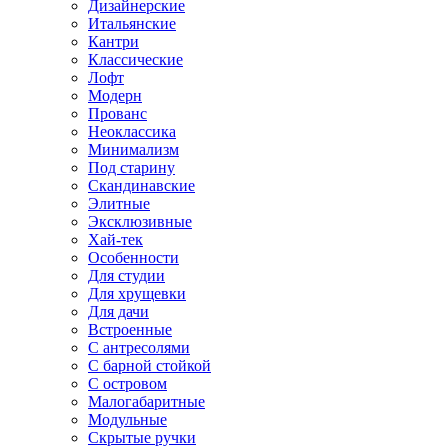
Дизайнерские
Итальянские
Кантри
Классические
Лофт
Модерн
Прованс
Неоклассика
Минимализм
Под старину
Скандинавские
Элитные
Эксклюзивные
Хай-тек
Особенности
Для студии
Для хрущевки
Для дачи
Встроенные
С антресолями
С барной стойкой
С островом
Малогабаритные
Модульные
Скрытые ручки