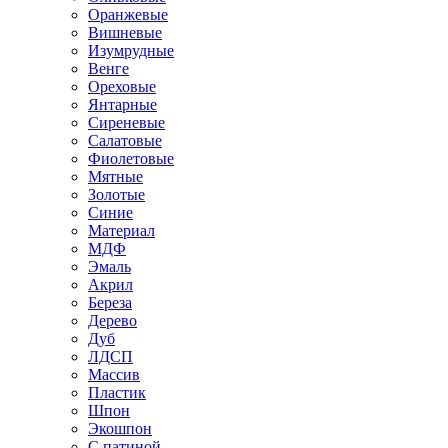
Оранжевые
Вишневые
Изумрудные
Венге
Ореховые
Янтарные
Сиреневые
Салатовые
Фиолетовые
Мятные
Золотые
Синие
Материал
МДФ
Эмаль
Акрил
Береза
Дерево
Дуб
ЛДСП
Массив
Пластик
Шпон
Экошпон
С патиной