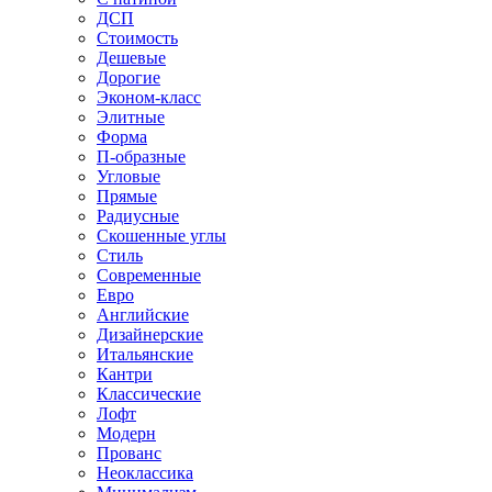
ДСП
Стоимость
Дешевые
Дорогие
Эконом-класс
Элитные
Форма
П-образные
Угловые
Прямые
Радиусные
Скошенные углы
Стиль
Современные
Евро
Английские
Дизайнерские
Итальянские
Кантри
Классические
Лофт
Модерн
Прованс
Неоклассика