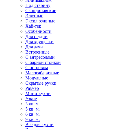
Минимализм
Под старину
Скандинавские
Элитные
Эксклюзивные
Хай-тек
Особенности
Для студии
Для хрущевки
Для дачи
Встроенные
С антресолями
С барной стойкой
С островом
Малогабаритные
Модульные
Скрытые ручки
Размер
Мини-кухни
Узкие
3 кв. м.
5 кв. м.
6 кв. м.
9 кв. м.
Все для кухни