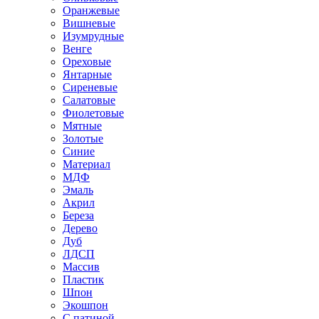
Оранжевые
Вишневые
Изумрудные
Венге
Ореховые
Янтарные
Сиреневые
Салатовые
Фиолетовые
Мятные
Золотые
Синие
Материал
МДФ
Эмаль
Акрил
Береза
Дерево
Дуб
ЛДСП
Массив
Пластик
Шпон
Экошпон
С патиной