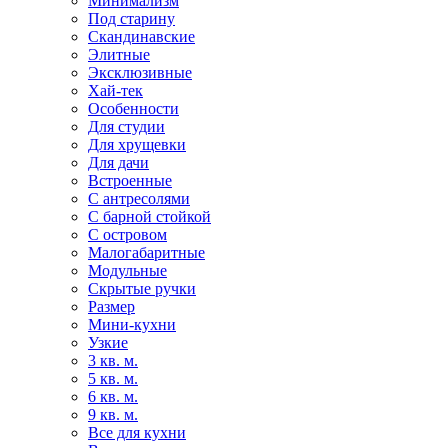
Минимализм
Под старину
Скандинавские
Элитные
Эксклюзивные
Хай-тек
Особенности
Для студии
Для хрущевки
Для дачи
Встроенные
С антресолями
С барной стойкой
С островом
Малогабаритные
Модульные
Скрытые ручки
Размер
Мини-кухни
Узкие
3 кв. м.
5 кв. м.
6 кв. м.
9 кв. м.
Все для кухни