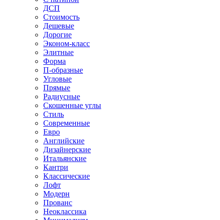
ДСП
Стоимость
Дешевые
Дорогие
Эконом-класс
Элитные
Форма
П-образные
Угловые
Прямые
Радиусные
Скошенные углы
Стиль
Современные
Евро
Английские
Дизайнерские
Итальянские
Кантри
Классические
Лофт
Модерн
Прованс
Неоклассика