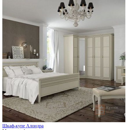
Шкаф-купе Алондра