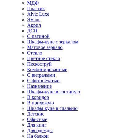
МДФ
Пластик
Alvic Luxe
Эмаль
Акрил
ДСП
С патиной
Шкафы-купе с зеркалом
Матовое зеркало
Стекло
Цветное стекло
Пескоструй
Комбинированные
С витражами
С фотопечатью
Назначение
Шкафы-купе в гостиную
В коридор
В прихожую
Шкафы-купе в спальню
Детские
Офисные
Для книг
Для одежды
На балкон