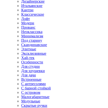
Дизайнерские
Итальянские
Кантри
Классические
Лофт
Модерн
Прованс
Неоклассика
Минимализм
Под старину
Скандинавские
Элитные
Эксклюзивные
Хай-тек
Особенности
Для студии
Для хрущевки
Для дачи
Встроенные
С антресолями
С барной стойкой
С островом
Малогабаритные
Модульные
Скрытые ручки