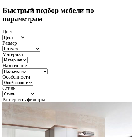
Быстрый подбор мебели по
параметрам
Цвет
Размер
Материал
Назначение
Особенности
Стиль
Развернуть фильтры