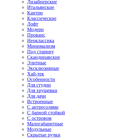
Дизайнерские
Итальянские
Кантри
Классические
Лофт
Модерн
Прованс
Неоклассика
Минимализм
Под старину
Скандинавские
Элитные
Эксклюзивные
Хай-тек
Особенности
Для студии
Для хрущевки
Для дачи
Встроенные
С антресолями
С барной стойкой
С островом
Малогабаритные
Модульные
Скрытые ручки