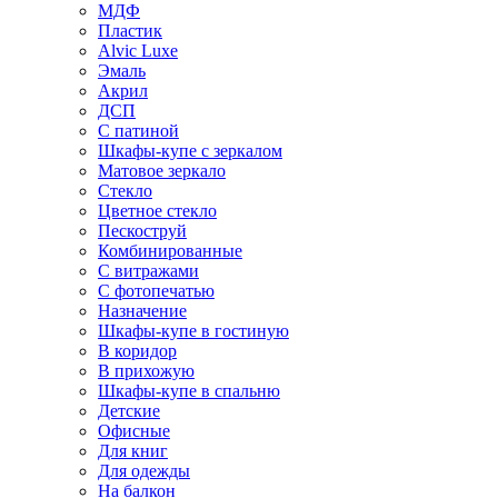
МДФ
Пластик
Alvic Luxe
Эмаль
Акрил
ДСП
С патиной
Шкафы-купе с зеркалом
Матовое зеркало
Стекло
Цветное стекло
Пескоструй
Комбинированные
С витражами
С фотопечатью
Назначение
Шкафы-купе в гостиную
В коридор
В прихожую
Шкафы-купе в спальню
Детские
Офисные
Для книг
Для одежды
На балкон