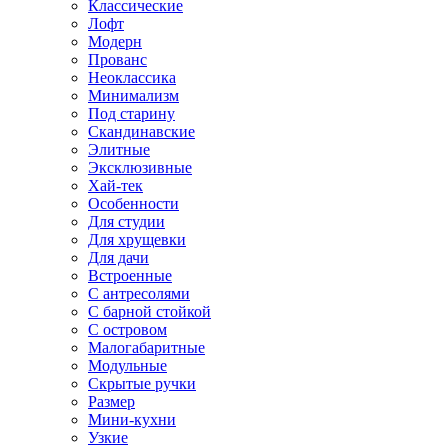
Классические
Лофт
Модерн
Прованс
Неоклассика
Минимализм
Под старину
Скандинавские
Элитные
Эксклюзивные
Хай-тек
Особенности
Для студии
Для хрущевки
Для дачи
Встроенные
С антресолями
С барной стойкой
С островом
Малогабаритные
Модульные
Скрытые ручки
Размер
Мини-кухни
Узкие