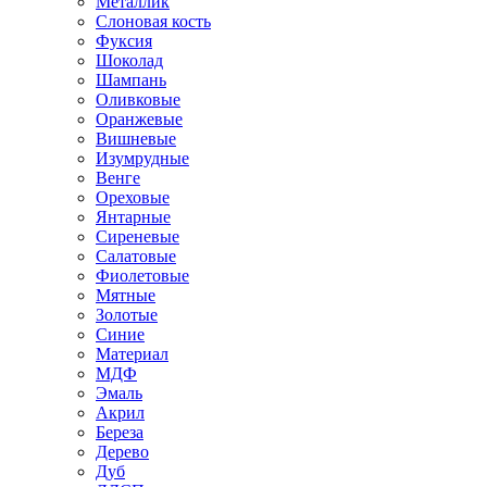
Металлик
Слоновая кость
Фуксия
Шоколад
Шампань
Оливковые
Оранжевые
Вишневые
Изумрудные
Венге
Ореховые
Янтарные
Сиреневые
Салатовые
Фиолетовые
Мятные
Золотые
Синие
Материал
МДФ
Эмаль
Акрил
Береза
Дерево
Дуб