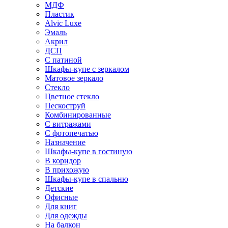
МДФ
Пластик
Alvic Luxe
Эмаль
Акрил
ДСП
С патиной
Шкафы-купе с зеркалом
Матовое зеркало
Стекло
Цветное стекло
Пескоструй
Комбинированные
С витражами
С фотопечатью
Назначение
Шкафы-купе в гостиную
В коридор
В прихожую
Шкафы-купе в спальню
Детские
Офисные
Для книг
Для одежды
На балкон