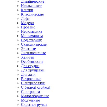
Дизайнерские
Итальянские
Кантри
Классические
Лофт
Модерн
Прованс
Неоклассика
Минимализм
Под старину
Скандинавские
Элитные
Эксклюзивные
Хай-тек
Особенности
Для студии
Для хрущевки
Для дачи
Встроенные
С антресолями
С барной стойкой
С островом
Малогабаритные
Модульные
Скрытые ручки