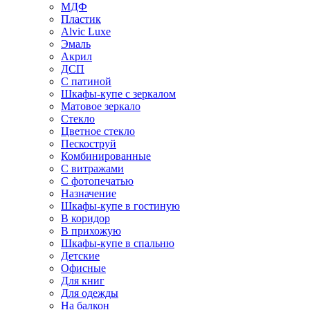
МДФ
Пластик
Alvic Luxe
Эмаль
Акрил
ДСП
С патиной
Шкафы-купе с зеркалом
Матовое зеркало
Стекло
Цветное стекло
Пескоструй
Комбинированные
С витражами
С фотопечатью
Назначение
Шкафы-купе в гостиную
В коридор
В прихожую
Шкафы-купе в спальню
Детские
Офисные
Для книг
Для одежды
На балкон