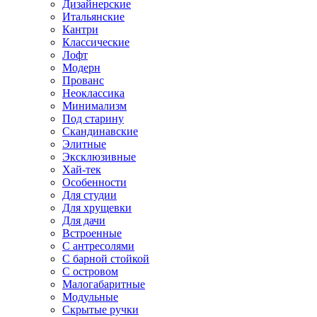
Дизайнерские
Итальянские
Кантри
Классические
Лофт
Модерн
Прованс
Неоклассика
Минимализм
Под старину
Скандинавские
Элитные
Эксклюзивные
Хай-тек
Особенности
Для студии
Для хрущевки
Для дачи
Встроенные
С антресолями
С барной стойкой
С островом
Малогабаритные
Модульные
Скрытые ручки