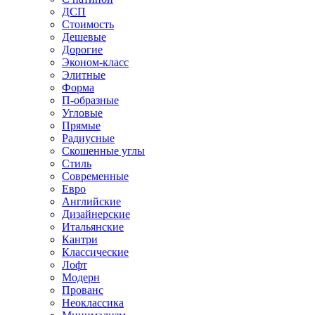
ДСП
Стоимость
Дешевые
Дорогие
Эконом-класс
Элитные
Форма
П-образные
Угловые
Прямые
Радиусные
Скошенные углы
Стиль
Современные
Евро
Английские
Дизайнерские
Итальянские
Кантри
Классические
Лофт
Модерн
Прованс
Неоклассика