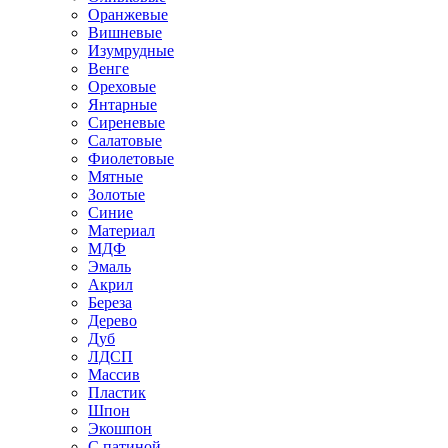
Оранжевые
Вишневые
Изумрудные
Венге
Ореховые
Янтарные
Сиреневые
Салатовые
Фиолетовые
Мятные
Золотые
Синие
Материал
МДФ
Эмаль
Акрил
Береза
Дерево
Дуб
ЛДСП
Массив
Пластик
Шпон
Экошпон
С патиной