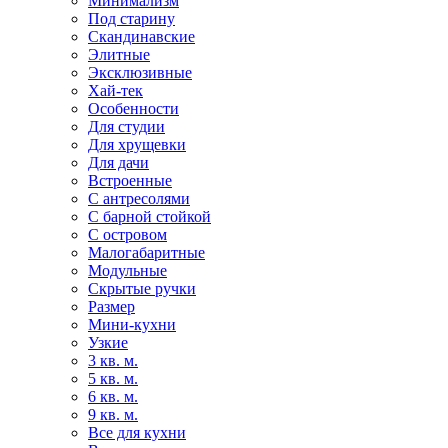
Минимализм
Под старину
Скандинавские
Элитные
Эксклюзивные
Хай-тек
Особенности
Для студии
Для хрущевки
Для дачи
Встроенные
С антресолями
С барной стойкой
С островом
Малогабаритные
Модульные
Скрытые ручки
Размер
Мини-кухни
Узкие
3 кв. м.
5 кв. м.
6 кв. м.
9 кв. м.
Все для кухни