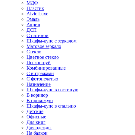
МДФ
Пластик
Alvic Luxe
Эмаль
Акрил
ДСП
С патиной
Шкафы-купе с зеркалом
Матовое зеркало
Стекло
Цветное стекло
Пескоструй
Комбинированные
С витражами
С фотопечатью
Назначение
Шкафы-купе в гостиную
В коридор
В прихожую
Шкафы-купе в спальню
Детские
Офисные
Для книг
Для одежды
На балкон