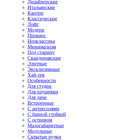
Дизайнерские
Итальянские
Кантри
Классические
Лофт
Модерн
Прованс
Неоклассика
Минимализм
Под старину
Скандинавские
Элитные
Эксклюзивные
Хай-тек
Особенности
Для студии
Для хрущевки
Для дачи
Встроенные
С антресолями
С барной стойкой
С островом
Малогабаритные
Модульные
Скрытые ручки