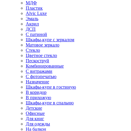
МДФ
Пластик
Alvic Luxe
Эмаль
Акрил
ДСП
С патиной
Шкафы-купе с зеркалом
Матовое зеркало
Стекло
Цветное стекло
Пескоструй
Комбинированные
С витражами
С фотопечатью
Назначение
Шкафы-купе в гостиную
В коридор
В прихожую
Шкафы-купе в спальню
Детские
Офисные
Для книг
Для одежды
На балкон