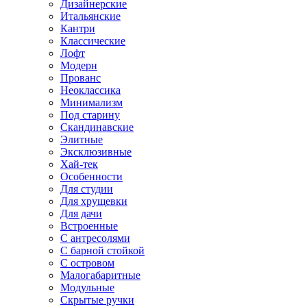
Дизайнерские
Итальянские
Кантри
Классические
Лофт
Модерн
Прованс
Неоклассика
Минимализм
Под старину
Скандинавские
Элитные
Эксклюзивные
Хай-тек
Особенности
Для студии
Для хрущевки
Для дачи
Встроенные
С антресолями
С барной стойкой
С островом
Малогабаритные
Модульные
Скрытые ручки