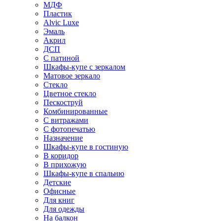
МДФ
Пластик
Alvic Luxe
Эмаль
Акрил
ДСП
С патиной
Шкафы-купе с зеркалом
Матовое зеркало
Стекло
Цветное стекло
Пескоструй
Комбинированные
С витражами
С фотопечатью
Назначение
Шкафы-купе в гостиную
В коридор
В прихожую
Шкафы-купе в спальню
Детские
Офисные
Для книг
Для одежды
На балкон