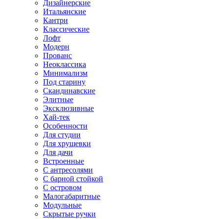
Дизайнерские
Итальянские
Кантри
Классические
Лофт
Модерн
Прованс
Неоклассика
Минимализм
Под старину
Скандинавские
Элитные
Эксклюзивные
Хай-тек
Особенности
Для студии
Для хрущевки
Для дачи
Встроенные
С антресолями
С барной стойкой
С островом
Малогабаритные
Модульные
Скрытые ручки