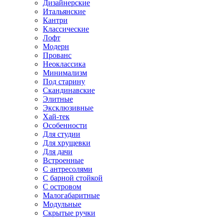
Дизайнерские
Итальянские
Кантри
Классические
Лофт
Модерн
Прованс
Неоклассика
Минимализм
Под старину
Скандинавские
Элитные
Эксклюзивные
Хай-тек
Особенности
Для студии
Для хрущевки
Для дачи
Встроенные
С антресолями
С барной стойкой
С островом
Малогабаритные
Модульные
Скрытые ручки