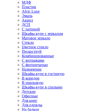
МДФ
Пластик
Alvic Luxe
Эмаль
Акрил
ДСП
С патиной
Шкафы-купе с зеркалом
Матовое зеркало
Стекло
Цветное стекло
Пескоструй
Комбинированные
С витражами
С фотопечатью
Назначение
Шкафы-купе в гостиную
В коридор
В прихожую
Шкафы-купе в спальню
Детские
Офисные
Для книг
Для одежды
На балкон