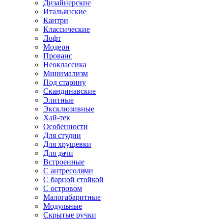
Дизайнерские
Итальянские
Кантри
Классические
Лофт
Модерн
Прованс
Неоклассика
Минимализм
Под старину
Скандинавские
Элитные
Эксклюзивные
Хай-тек
Особенности
Для студии
Для хрущевки
Для дачи
Встроенные
С антресолями
С барной стойкой
С островом
Малогабаритные
Модульные
Скрытые ручки