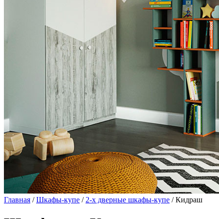
Главная
/
Шкафы-купе
/
2-х дверные шкафы-купе
/ Кидраш