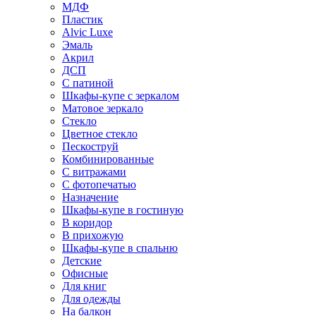
МДФ
Пластик
Alvic Luxe
Эмаль
Акрил
ДСП
С патиной
Шкафы-купе с зеркалом
Матовое зеркало
Стекло
Цветное стекло
Пескоструй
Комбинированные
С витражами
С фотопечатью
Назначение
Шкафы-купе в гостиную
В коридор
В прихожую
Шкафы-купе в спальню
Детские
Офисные
Для книг
Для одежды
На балкон