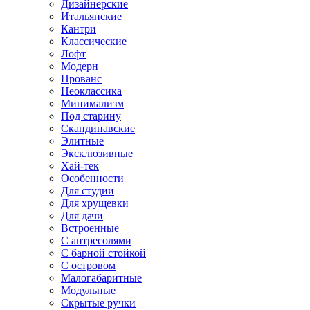
Дизайнерские
Итальянские
Кантри
Классические
Лофт
Модерн
Прованс
Неоклассика
Минимализм
Под старину
Скандинавские
Элитные
Эксклюзивные
Хай-тек
Особенности
Для студии
Для хрущевки
Для дачи
Встроенные
С антресолями
С барной стойкой
С островом
Малогабаритные
Модульные
Скрытые ручки