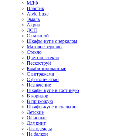
МДФ
Пластик
Alvic Luxe
Эмаль
Акрил
ДСП
С патиной
Шкафы-купе с зеркалом
Матовое зеркало
Стекло
Цветное стекло
Пескоструй
Комбинированные
С витражами
С фотопечатью
Назначение
Шкафы-купе в гостиную
В коридор
В прихожую
Шкафы-купе в спальню
Детские
Офисные
Для книг
Для одежды
На балкон