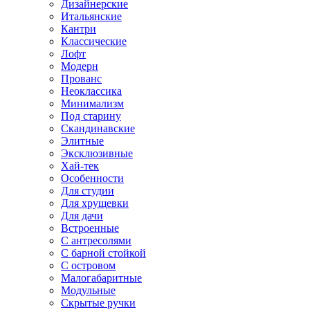
Дизайнерские
Итальянские
Кантри
Классические
Лофт
Модерн
Прованс
Неоклассика
Минимализм
Под старину
Скандинавские
Элитные
Эксклюзивные
Хай-тек
Особенности
Для студии
Для хрущевки
Для дачи
Встроенные
С антресолями
С барной стойкой
С островом
Малогабаритные
Модульные
Скрытые ручки