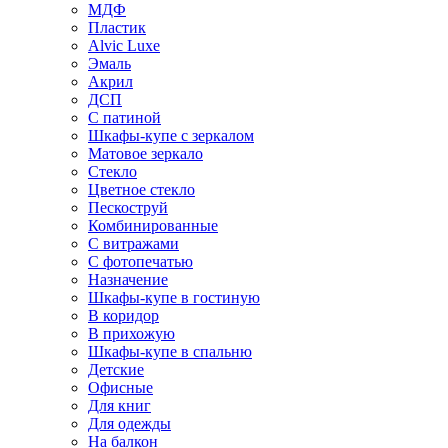
МДФ
Пластик
Alvic Luxe
Эмаль
Акрил
ДСП
С патиной
Шкафы-купе с зеркалом
Матовое зеркало
Стекло
Цветное стекло
Пескоструй
Комбинированные
С витражами
С фотопечатью
Назначение
Шкафы-купе в гостиную
В коридор
В прихожую
Шкафы-купе в спальню
Детские
Офисные
Для книг
Для одежды
На балкон