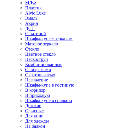
МДФ
Пластик
Alvic Luxe
Эмаль
Акрил
ДСП
С патиной
Шкафы-купе с зеркалом
Матовое зеркало
Стекло
Цветное стекло
Пескоструй
Комбинированные
С витражами
С фотопечатью
Назначение
Шкафы-купе в гостиную
В коридор
В прихожую
Шкафы-купе в спальню
Детские
Офисные
Для книг
Для одежды
На балкон