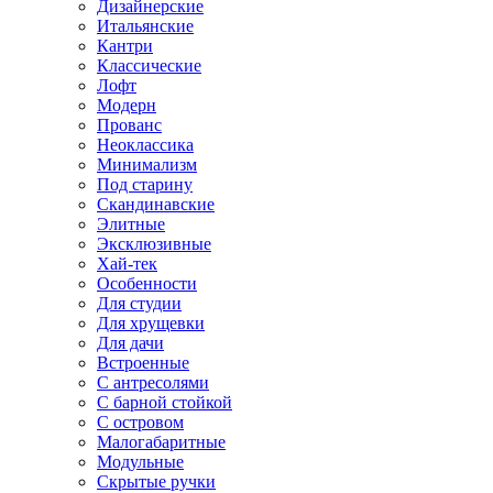
Дизайнерские
Итальянские
Кантри
Классические
Лофт
Модерн
Прованс
Неоклассика
Минимализм
Под старину
Скандинавские
Элитные
Эксклюзивные
Хай-тек
Особенности
Для студии
Для хрущевки
Для дачи
Встроенные
С антресолями
С барной стойкой
С островом
Малогабаритные
Модульные
Скрытые ручки