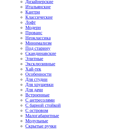
Дизайнерские
Итальянские
Кантри
Классические
Лофт
Модерн
Прованс
Неоклассика
Минимализм
Под старину
Скандинавские
Элитные
Эксклюзивные
Хай-тек
Особенности
Для студии
Для хрущевки
Для дачи
Встроенные
С антресолями
С барной стойкой
С островом
Малогабаритные
Модульные
Скрытые ручки