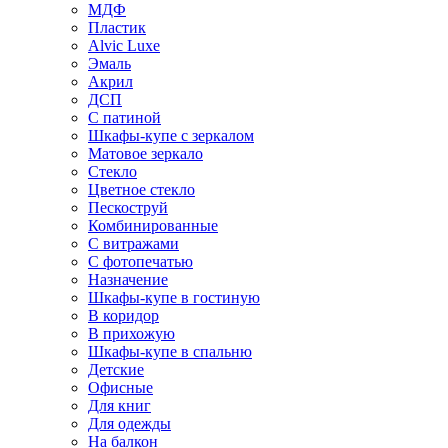
МДФ
Пластик
Alvic Luxe
Эмаль
Акрил
ДСП
С патиной
Шкафы-купе с зеркалом
Матовое зеркало
Стекло
Цветное стекло
Пескоструй
Комбинированные
С витражами
С фотопечатью
Назначение
Шкафы-купе в гостиную
В коридор
В прихожую
Шкафы-купе в спальню
Детские
Офисные
Для книг
Для одежды
На балкон