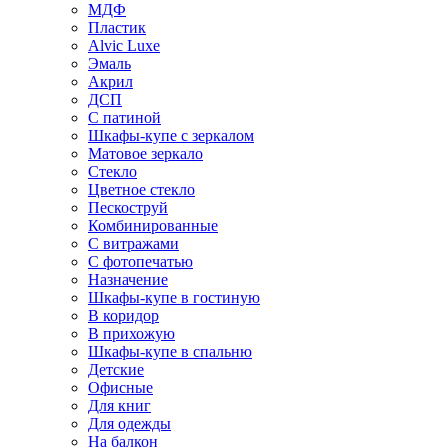
МДФ
Пластик
Alvic Luxe
Эмаль
Акрил
ДСП
С патиной
Шкафы-купе с зеркалом
Матовое зеркало
Стекло
Цветное стекло
Пескоструй
Комбинированные
С витражами
С фотопечатью
Назначение
Шкафы-купе в гостиную
В коридор
В прихожую
Шкафы-купе в спальню
Детские
Офисные
Для книг
Для одежды
На балкон