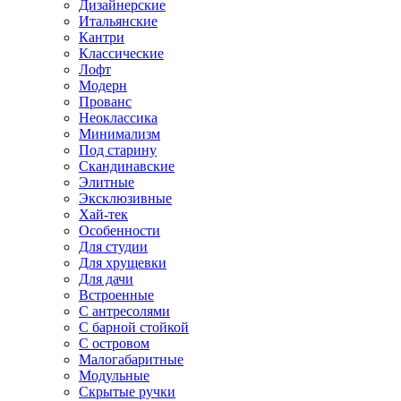
Дизайнерские
Итальянские
Кантри
Классические
Лофт
Модерн
Прованс
Неоклассика
Минимализм
Под старину
Скандинавские
Элитные
Эксклюзивные
Хай-тек
Особенности
Для студии
Для хрущевки
Для дачи
Встроенные
С антресолями
С барной стойкой
С островом
Малогабаритные
Модульные
Скрытые ручки