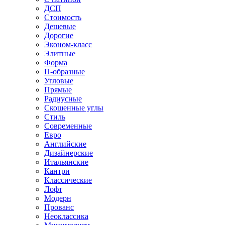
ДСП
Стоимость
Дешевые
Дорогие
Эконом-класс
Элитные
Форма
П-образные
Угловые
Прямые
Радиусные
Скошенные углы
Стиль
Современные
Евро
Английские
Дизайнерские
Итальянские
Кантри
Классические
Лофт
Модерн
Прованс
Неоклассика