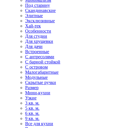
Минимализм
Под старину
Скандинавские
Элитные
Эксклюзивные
Хай-тек
Особенности
Для студии
Для хрущевки
Для дачи
Встроенные
С антресолями
С барной стойкой
С островом
Малогабаритные
Модульные
Скрытые ручки
Размер
Мини-кухни
Узкие
3 кв. м.
5 кв. м.
6 кв. м.
9 кв. м.
Все для кухни