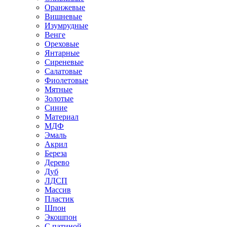
Оранжевые
Вишневые
Изумрудные
Венге
Ореховые
Янтарные
Сиреневые
Салатовые
Фиолетовые
Мятные
Золотые
Синие
Материал
МДФ
Эмаль
Акрил
Береза
Дерево
Дуб
ЛДСП
Массив
Пластик
Шпон
Экошпон
С патиной