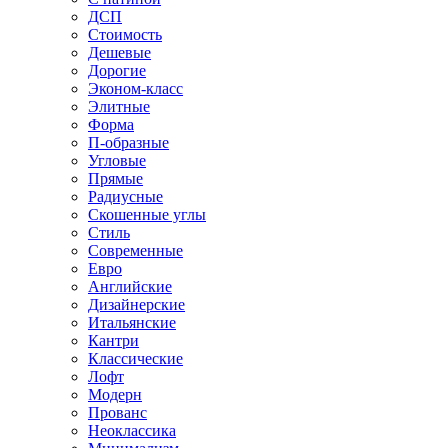
ДСП
Стоимость
Дешевые
Дорогие
Эконом-класс
Элитные
Форма
П-образные
Угловые
Прямые
Радиусные
Скошенные углы
Стиль
Современные
Евро
Английские
Дизайнерские
Итальянские
Кантри
Классические
Лофт
Модерн
Прованс
Неоклассика