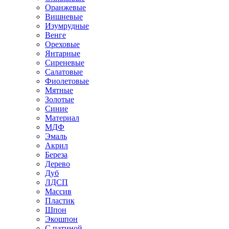
Оранжевые
Вишневые
Изумрудные
Венге
Ореховые
Янтарные
Сиреневые
Салатовые
Фиолетовые
Мятные
Золотые
Синие
Материал
МДФ
Эмаль
Акрил
Береза
Дерево
Дуб
ЛДСП
Массив
Пластик
Шпон
Экошпон
С патиной