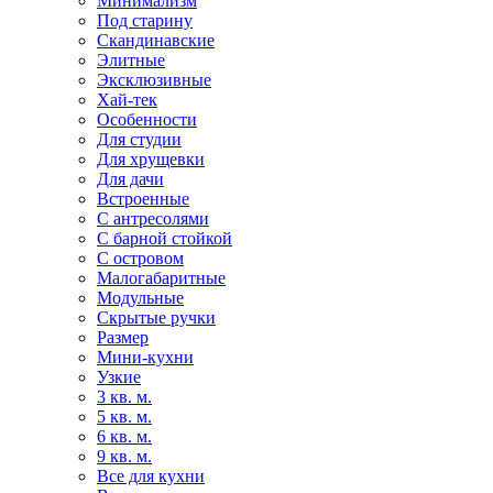
Минимализм
Под старину
Скандинавские
Элитные
Эксклюзивные
Хай-тек
Особенности
Для студии
Для хрущевки
Для дачи
Встроенные
С антресолями
С барной стойкой
С островом
Малогабаритные
Модульные
Скрытые ручки
Размер
Мини-кухни
Узкие
3 кв. м.
5 кв. м.
6 кв. м.
9 кв. м.
Все для кухни