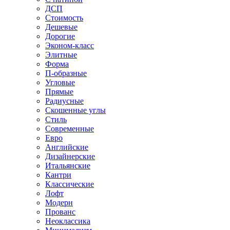
ДСП
Стоимость
Дешевые
Дорогие
Эконом-класс
Элитные
Форма
П-образные
Угловые
Прямые
Радиусные
Скошенные углы
Стиль
Современные
Евро
Английские
Дизайнерские
Итальянские
Кантри
Классические
Лофт
Модерн
Прованс
Неоклассика