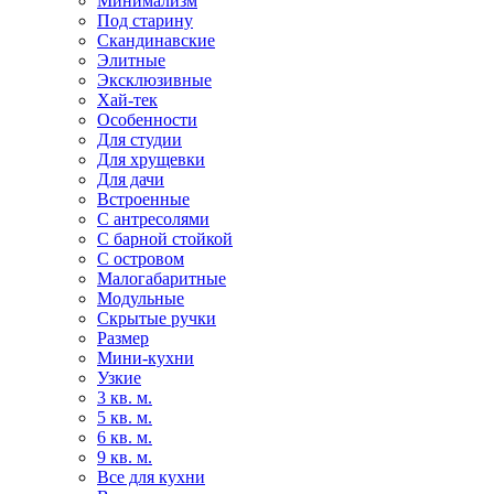
Минимализм
Под старину
Скандинавские
Элитные
Эксклюзивные
Хай-тек
Особенности
Для студии
Для хрущевки
Для дачи
Встроенные
С антресолями
С барной стойкой
С островом
Малогабаритные
Модульные
Скрытые ручки
Размер
Мини-кухни
Узкие
3 кв. м.
5 кв. м.
6 кв. м.
9 кв. м.
Все для кухни