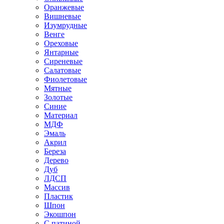
Оранжевые
Вишневые
Изумрудные
Венге
Ореховые
Янтарные
Сиреневые
Салатовые
Фиолетовые
Мятные
Золотые
Синие
Материал
МДФ
Эмаль
Акрил
Береза
Дерево
Дуб
ЛДСП
Массив
Пластик
Шпон
Экошпон
С патиной