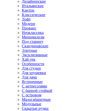
Дизайнерские
Итальянские
Кантри
Классические
Лофт
Модерн
Прованс
Неоклассика
Минимализм
Под старину
Скандинавские
Элитные
Эксклюзивные
Хай-тек
Особенности
Для студии
Для хрущевки
Для дачи
Встроенные
С антресолями
С барной стойкой
С островом
Малогабаритные
Модульные
Скрытые ручки