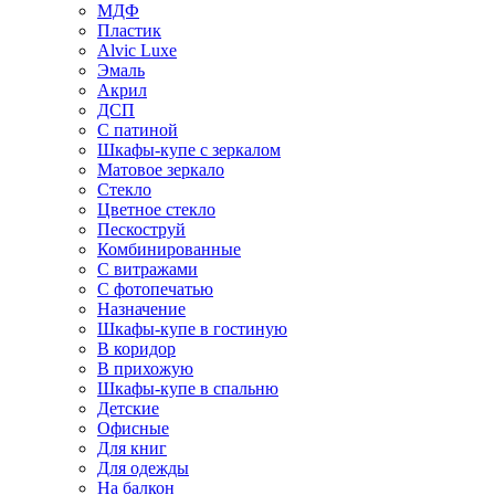
МДФ
Пластик
Alvic Luxe
Эмаль
Акрил
ДСП
С патиной
Шкафы-купе с зеркалом
Матовое зеркало
Стекло
Цветное стекло
Пескоструй
Комбинированные
С витражами
С фотопечатью
Назначение
Шкафы-купе в гостиную
В коридор
В прихожую
Шкафы-купе в спальню
Детские
Офисные
Для книг
Для одежды
На балкон