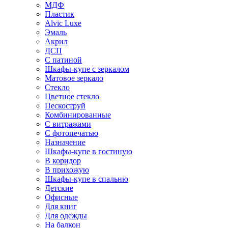
МДФ
Пластик
Alvic Luxe
Эмаль
Акрил
ДСП
С патиной
Шкафы-купе с зеркалом
Матовое зеркало
Стекло
Цветное стекло
Пескоструй
Комбинированные
С витражами
С фотопечатью
Назначение
Шкафы-купе в гостиную
В коридор
В прихожую
Шкафы-купе в спальню
Детские
Офисные
Для книг
Для одежды
На балкон