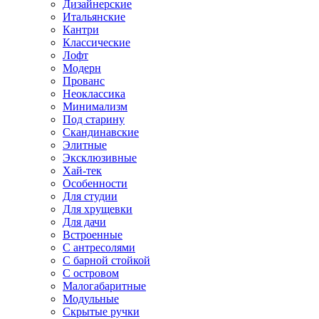
Дизайнерские
Итальянские
Кантри
Классические
Лофт
Модерн
Прованс
Неоклассика
Минимализм
Под старину
Скандинавские
Элитные
Эксклюзивные
Хай-тек
Особенности
Для студии
Для хрущевки
Для дачи
Встроенные
С антресолями
С барной стойкой
С островом
Малогабаритные
Модульные
Скрытые ручки