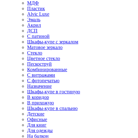
МДФ
Пластик
Alvic Luxe
Эмаль
Акрил
ДСП
С патиной
Шкафы-купе с зеркалом
Матовое зеркало
Стекло
Цветное стекло
Пескоструй
Комбинированные
С витражами
С фотопечатью
Назначение
Шкафы-купе в гостиную
В коридор
В прихожую
Шкафы-купе в спальню
Детские
Офисные
Для книг
Для одежды
На балкон