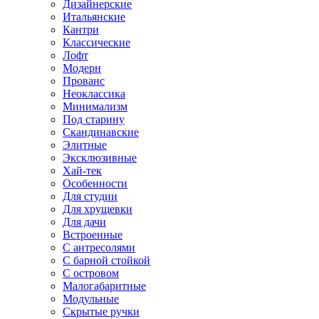
Дизайнерские
Итальянские
Кантри
Классические
Лофт
Модерн
Прованс
Неоклассика
Минимализм
Под старину
Скандинавские
Элитные
Эксклюзивные
Хай-тек
Особенности
Для студии
Для хрущевки
Для дачи
Встроенные
С антресолями
С барной стойкой
С островом
Малогабаритные
Модульные
Скрытые ручки