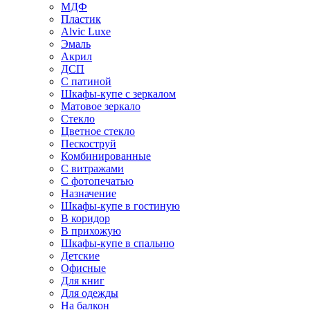
МДФ
Пластик
Alvic Luxe
Эмаль
Акрил
ДСП
С патиной
Шкафы-купе с зеркалом
Матовое зеркало
Стекло
Цветное стекло
Пескоструй
Комбинированные
С витражами
С фотопечатью
Назначение
Шкафы-купе в гостиную
В коридор
В прихожую
Шкафы-купе в спальню
Детские
Офисные
Для книг
Для одежды
На балкон