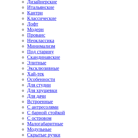
Дизайнерские
Итальянские
Кантри
Классические
Лофт
Модерн
Прованс
Неоклассика
Минимализм
Под старину
Скандинавские
Элитные
Эксклюзивные
Хай-тек
Особенности
Для студии
Для хрущевки
Для дачи
Встроенные
С антресолями
С барной стойкой
С островом
Малогабаритные
Модульные
Скрытые ручки