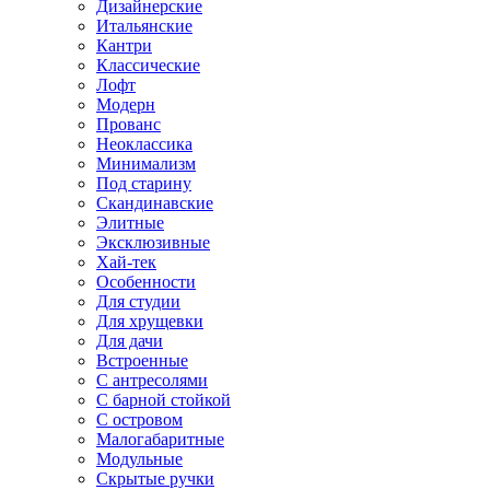
Дизайнерские
Итальянские
Кантри
Классические
Лофт
Модерн
Прованс
Неоклассика
Минимализм
Под старину
Скандинавские
Элитные
Эксклюзивные
Хай-тек
Особенности
Для студии
Для хрущевки
Для дачи
Встроенные
С антресолями
С барной стойкой
С островом
Малогабаритные
Модульные
Скрытые ручки