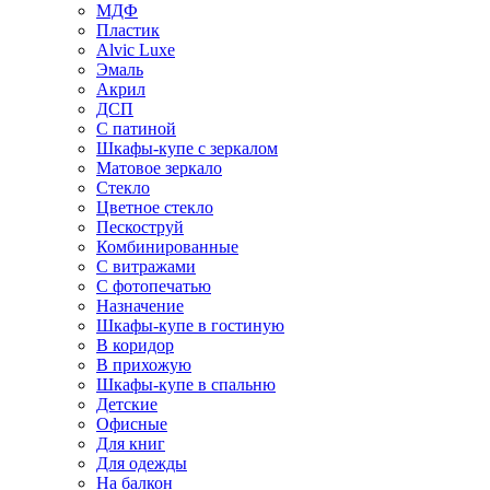
МДФ
Пластик
Alvic Luxe
Эмаль
Акрил
ДСП
С патиной
Шкафы-купе с зеркалом
Матовое зеркало
Стекло
Цветное стекло
Пескоструй
Комбинированные
С витражами
С фотопечатью
Назначение
Шкафы-купе в гостиную
В коридор
В прихожую
Шкафы-купе в спальню
Детские
Офисные
Для книг
Для одежды
На балкон