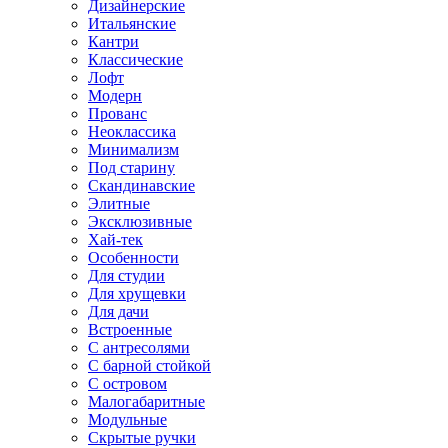
Дизайнерские
Итальянские
Кантри
Классические
Лофт
Модерн
Прованс
Неоклассика
Минимализм
Под старину
Скандинавские
Элитные
Эксклюзивные
Хай-тек
Особенности
Для студии
Для хрущевки
Для дачи
Встроенные
С антресолями
С барной стойкой
С островом
Малогабаритные
Модульные
Скрытые ручки