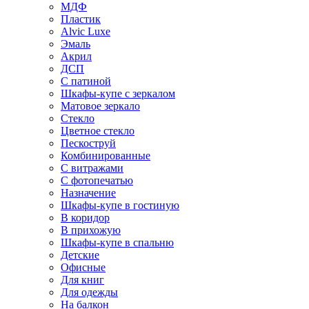
МДФ
Пластик
Alvic Luxe
Эмаль
Акрил
ДСП
С патиной
Шкафы-купе с зеркалом
Матовое зеркало
Стекло
Цветное стекло
Пескоструй
Комбинированные
С витражами
С фотопечатью
Назначение
Шкафы-купе в гостиную
В коридор
В прихожую
Шкафы-купе в спальню
Детские
Офисные
Для книг
Для одежды
На балкон