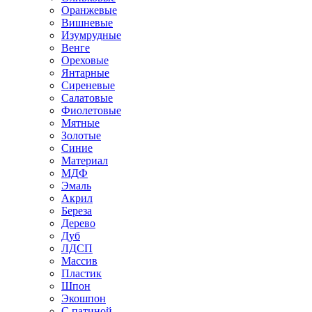
Оранжевые
Вишневые
Изумрудные
Венге
Ореховые
Янтарные
Сиреневые
Салатовые
Фиолетовые
Мятные
Золотые
Синие
Материал
МДФ
Эмаль
Акрил
Береза
Дерево
Дуб
ЛДСП
Массив
Пластик
Шпон
Экошпон
С патиной