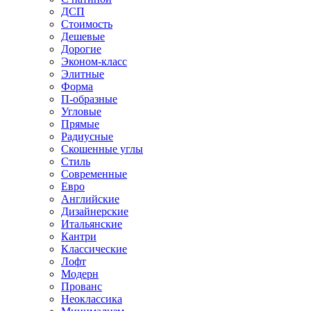
ДСП
Стоимость
Дешевые
Дорогие
Эконом-класс
Элитные
Форма
П-образные
Угловые
Прямые
Радиусные
Скошенные углы
Стиль
Современные
Евро
Английские
Дизайнерские
Итальянские
Кантри
Классические
Лофт
Модерн
Прованс
Неоклассика