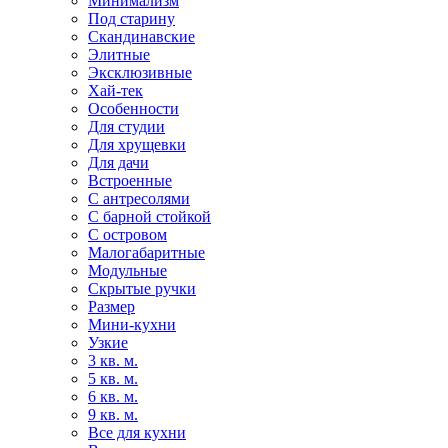
Минимализм
Под старину
Скандинавские
Элитные
Эксклюзивные
Хай-тек
Особенности
Для студии
Для хрущевки
Для дачи
Встроенные
С антресолями
С барной стойкой
С островом
Малогабаритные
Модульные
Скрытые ручки
Размер
Мини-кухни
Узкие
3 кв. м.
5 кв. м.
6 кв. м.
9 кв. м.
Все для кухни