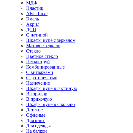
МДФ
Пластик
Alvic Luxe
Эмаль
Акрил
ДСП
С патиной
Шкафы-купе с зеркалом
Матовое зеркало
Стекло
Цветное стекло
Пескоструй
Комбинированные
С витражами
С фотопечатью
Назначение
Шкафы-купе в гостиную
В коридор
В прихожую
Шкафы-купе в спальню
Детские
Офисные
Для книг
Для одежды
На балкон