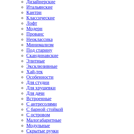
Дизайнерские
Итальянские
Кантри
Классические
Лофт
Модерн
Прованс
Неоклассика
Минимализм
Под старину
Скандинавские
Элитные
Эксклюзивные
Хай-тек
Особенности
Для студии
Для хрущевки
Для дачи
Встроенные
С антресолями
С барной стойкой
С островом
Малогабаритные
Модульные
Скрытые ручки