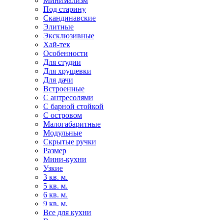
Минимализм
Под старину
Скандинавские
Элитные
Эксклюзивные
Хай-тек
Особенности
Для студии
Для хрущевки
Для дачи
Встроенные
С антресолями
С барной стойкой
С островом
Малогабаритные
Модульные
Скрытые ручки
Размер
Мини-кухни
Узкие
3 кв. м.
5 кв. м.
6 кв. м.
9 кв. м.
Все для кухни