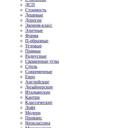
ДСП
Стоимость
Дешевые
Дорогие
Эконом-класс
Элитные
Форма
П-образные
Угловые
Прямые
Радиусные
Скошенные углы
Стиль
Современные
Евро
Английские
Дизайнерские
Итальянские
Кантри
Классические
Лофт
Модерн
Прованс
Неоклассика