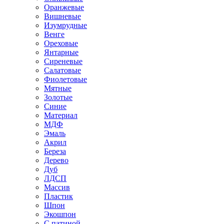
Оранжевые
Вишневые
Изумрудные
Венге
Ореховые
Янтарные
Сиреневые
Салатовые
Фиолетовые
Мятные
Золотые
Синие
Материал
МДФ
Эмаль
Акрил
Береза
Дерево
Дуб
ЛДСП
Массив
Пластик
Шпон
Экошпон
С патиной