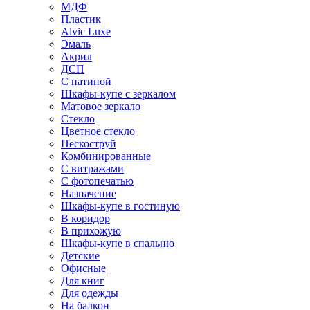
МДФ
Пластик
Alvic Luxe
Эмаль
Акрил
ДСП
С патиной
Шкафы-купе с зеркалом
Матовое зеркало
Стекло
Цветное стекло
Пескоструй
Комбинированные
С витражами
С фотопечатью
Назначение
Шкафы-купе в гостиную
В коридор
В прихожую
Шкафы-купе в спальню
Детские
Офисные
Для книг
Для одежды
На балкон