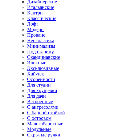
Дизайнерские
Итальянские
Кантри
Классические
Лофт
Модерн
Прованс
Неоклассика
Минимализм
Под старину
Скандинавские
Элитные
Эксклюзивные
Хай-тек
Особенности
Для студии
Для хрущевки
Для дачи
Встроенные
С антресолями
С барной стойкой
С островом
Малогабаритные
Модульные
Скрытые ручки