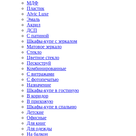
МДФ
Пластик
Alvic Luxe
Эмаль
Акрил
ДСП
С патиной
Шкафы-купе с зеркалом
Матовое зеркало
Стекло
Цветное стекло
Пескоструй
Комбинированные
С витражами
С фотопечатью
Назначение
Шкафы-купе в гостиную
В коридор
В прихожую
Шкафы-купе в спальню
Детские
Офисные
Для книг
Для одежды
На балкон