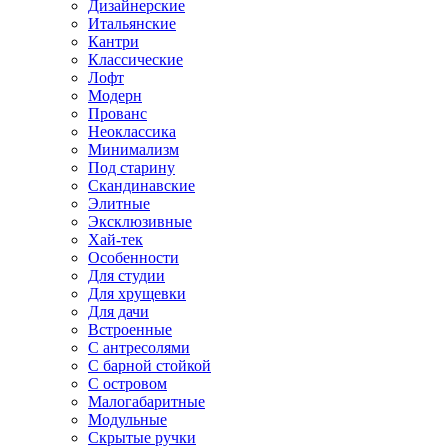
Дизайнерские
Итальянские
Кантри
Классические
Лофт
Модерн
Прованс
Неоклассика
Минимализм
Под старину
Скандинавские
Элитные
Эксклюзивные
Хай-тек
Особенности
Для студии
Для хрущевки
Для дачи
Встроенные
С антресолями
С барной стойкой
С островом
Малогабаритные
Модульные
Скрытые ручки