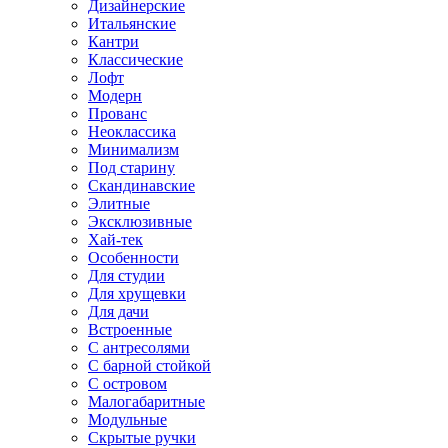
Дизайнерские
Итальянские
Кантри
Классические
Лофт
Модерн
Прованс
Неоклассика
Минимализм
Под старину
Скандинавские
Элитные
Эксклюзивные
Хай-тек
Особенности
Для студии
Для хрущевки
Для дачи
Встроенные
С антресолями
С барной стойкой
С островом
Малогабаритные
Модульные
Скрытые ручки