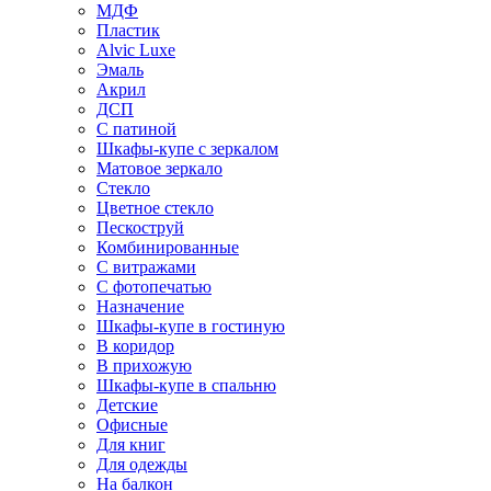
МДФ
Пластик
Alvic Luxe
Эмаль
Акрил
ДСП
С патиной
Шкафы-купе с зеркалом
Матовое зеркало
Стекло
Цветное стекло
Пескоструй
Комбинированные
С витражами
С фотопечатью
Назначение
Шкафы-купе в гостиную
В коридор
В прихожую
Шкафы-купе в спальню
Детские
Офисные
Для книг
Для одежды
На балкон