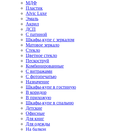
МДФ
Пластик
Alvic Luxe
Эмаль
Акрил
ДСП
С патиной
Шкафы-купе с зеркалом
Матовое зеркало
Стекло
Цветное стекло
Пескоструй
Комбинированные
С витражами
С фотопечатью
Назначение
Шкафы-купе в гостиную
В коридор
В прихожую
Шкафы-купе в спальню
Детские
Офисные
Для книг
Для одежды
На балкон