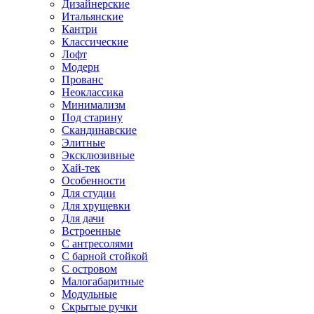
Дизайнерские
Итальянские
Кантри
Классические
Лофт
Модерн
Прованс
Неоклассика
Минимализм
Под старину
Скандинавские
Элитные
Эксклюзивные
Хай-тек
Особенности
Для студии
Для хрущевки
Для дачи
Встроенные
С антресолями
С барной стойкой
С островом
Малогабаритные
Модульные
Скрытые ручки