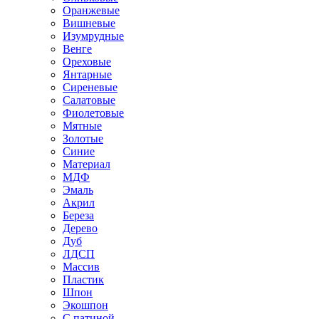
Оранжевые
Вишневые
Изумрудные
Венге
Ореховые
Янтарные
Сиреневые
Салатовые
Фиолетовые
Мятные
Золотые
Синие
Материал
МДФ
Эмаль
Акрил
Береза
Дерево
Дуб
ЛДСП
Массив
Пластик
Шпон
Экошпон
С патиной