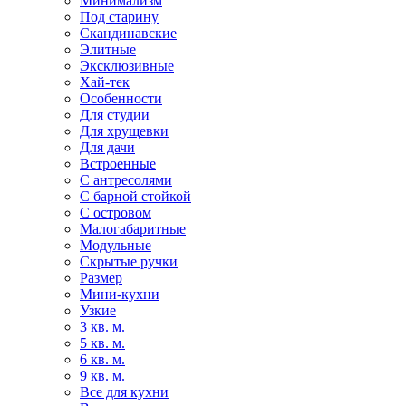
Минимализм
Под старину
Скандинавские
Элитные
Эксклюзивные
Хай-тек
Особенности
Для студии
Для хрущевки
Для дачи
Встроенные
С антресолями
С барной стойкой
С островом
Малогабаритные
Модульные
Скрытые ручки
Размер
Мини-кухни
Узкие
3 кв. м.
5 кв. м.
6 кв. м.
9 кв. м.
Все для кухни