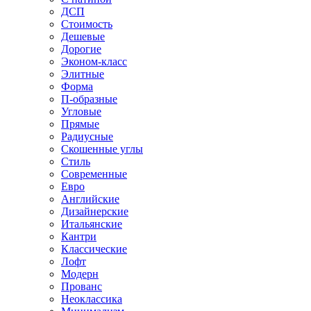
ДСП
Стоимость
Дешевые
Дорогие
Эконом-класс
Элитные
Форма
П-образные
Угловые
Прямые
Радиусные
Скошенные углы
Стиль
Современные
Евро
Английские
Дизайнерские
Итальянские
Кантри
Классические
Лофт
Модерн
Прованс
Неоклассика