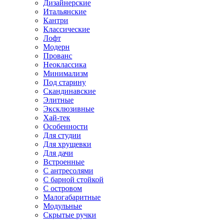
Дизайнерские
Итальянские
Кантри
Классические
Лофт
Модерн
Прованс
Неоклассика
Минимализм
Под старину
Скандинавские
Элитные
Эксклюзивные
Хай-тек
Особенности
Для студии
Для хрущевки
Для дачи
Встроенные
С антресолями
С барной стойкой
С островом
Малогабаритные
Модульные
Скрытые ручки