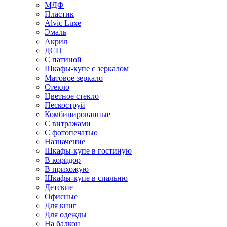
МДФ
Пластик
Alvic Luxe
Эмаль
Акрил
ДСП
С патиной
Шкафы-купе с зеркалом
Матовое зеркало
Стекло
Цветное стекло
Пескоструй
Комбинированные
С витражами
С фотопечатью
Назначение
Шкафы-купе в гостиную
В коридор
В прихожую
Шкафы-купе в спальню
Детские
Офисные
Для книг
Для одежды
На балкон