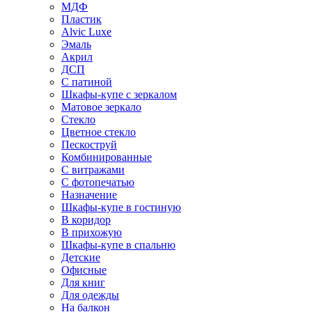
МДФ
Пластик
Alvic Luxe
Эмаль
Акрил
ДСП
С патиной
Шкафы-купе с зеркалом
Матовое зеркало
Стекло
Цветное стекло
Пескоструй
Комбинированные
С витражами
С фотопечатью
Назначение
Шкафы-купе в гостиную
В коридор
В прихожую
Шкафы-купе в спальню
Детские
Офисные
Для книг
Для одежды
На балкон