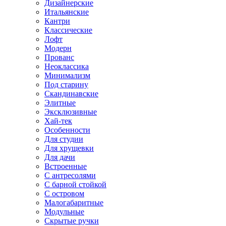
Дизайнерские
Итальянские
Кантри
Классические
Лофт
Модерн
Прованс
Неоклассика
Минимализм
Под старину
Скандинавские
Элитные
Эксклюзивные
Хай-тек
Особенности
Для студии
Для хрущевки
Для дачи
Встроенные
С антресолями
С барной стойкой
С островом
Малогабаритные
Модульные
Скрытые ручки