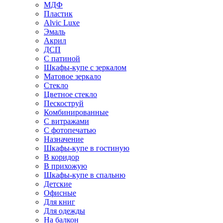
МДФ
Пластик
Alvic Luxe
Эмаль
Акрил
ДСП
С патиной
Шкафы-купе с зеркалом
Матовое зеркало
Стекло
Цветное стекло
Пескоструй
Комбинированные
С витражами
С фотопечатью
Назначение
Шкафы-купе в гостиную
В коридор
В прихожую
Шкафы-купе в спальню
Детские
Офисные
Для книг
Для одежды
На балкон