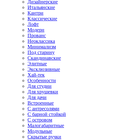
Дизайнерские
Итальянские
Кантри
Классические
Лофт
Модерн
Прованс
Неоклассика
Минимализм
Под старину
Скандинавские
Элитные
Эксклюзивные
Хай-тек
Особенности
Для студии
Для хрущевки
Для дачи
Встроенные
С антресолями
С барной стойкой
С островом
Малогабаритные
Модульные
Скрытые ручки