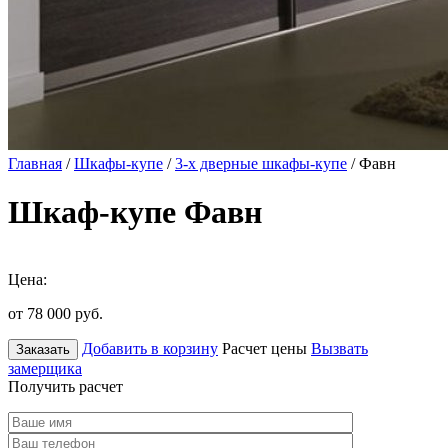
Главная
/
Шкафы-купе
/
3-х дверные шкафы-купе
/ Фавн
Шкаф-купе Фавн
Цена:
от 78 000
руб.
Добавить в корзину
Расчет цены
Вызвать
Заказать
замерщика
Получить расчет