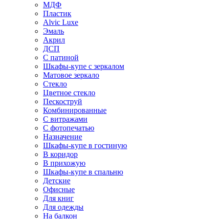
МДФ
Пластик
Alvic Luxe
Эмаль
Акрил
ДСП
С патиной
Шкафы-купе с зеркалом
Матовое зеркало
Стекло
Цветное стекло
Пескоструй
Комбинированные
С витражами
С фотопечатью
Назначение
Шкафы-купе в гостиную
В коридор
В прихожую
Шкафы-купе в спальню
Детские
Офисные
Для книг
Для одежды
На балкон