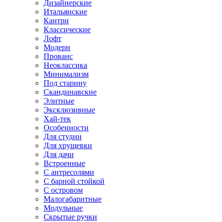
Дизайнерские
Итальянские
Кантри
Классические
Лофт
Модерн
Прованс
Неоклассика
Минимализм
Под старину
Скандинавские
Элитные
Эксклюзивные
Хай-тек
Особенности
Для студии
Для хрущевки
Для дачи
Встроенные
С антресолями
С барной стойкой
С островом
Малогабаритные
Модульные
Скрытые ручки