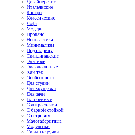
Дизайнерские
Итальянские
Кантри
Классические
Лофт
Модерн
Прованс
Неоклассика
Минимализм
Под старину
Скандинавские
Элитные
Эксклюзивные
Хай-тек
Особенности
Для студии
Для хрущевки
Для дачи
Встроенные
С антресолями
С барной стойкой
С островом
Малогабаритные
Модульные
Скрытые ручки