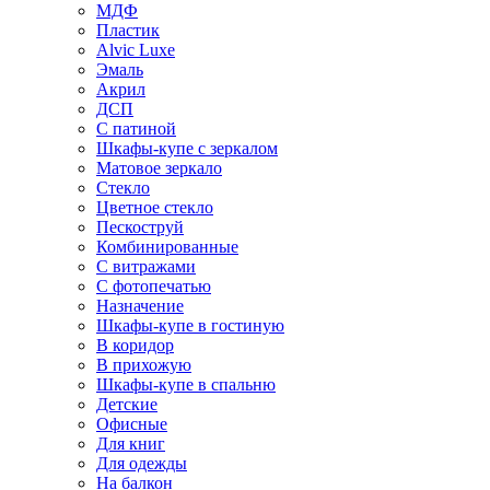
МДФ
Пластик
Alvic Luxe
Эмаль
Акрил
ДСП
С патиной
Шкафы-купе с зеркалом
Матовое зеркало
Стекло
Цветное стекло
Пескоструй
Комбинированные
С витражами
С фотопечатью
Назначение
Шкафы-купе в гостиную
В коридор
В прихожую
Шкафы-купе в спальню
Детские
Офисные
Для книг
Для одежды
На балкон