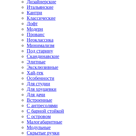
Дизайнерские
Итальянские
Кантри
Классические
Лофт
Модерн
Прованс
Неоклассика
Минимализм
Под старину
Скандинавские
Элитные
Эксклюзивные
Хай-тек
Особенности
Для студии
Для хрущевки
Для дачи
Встроенные
С антресолями
С барной стойкой
С островом
Малогабаритные
Модульные
Скрытые ручки