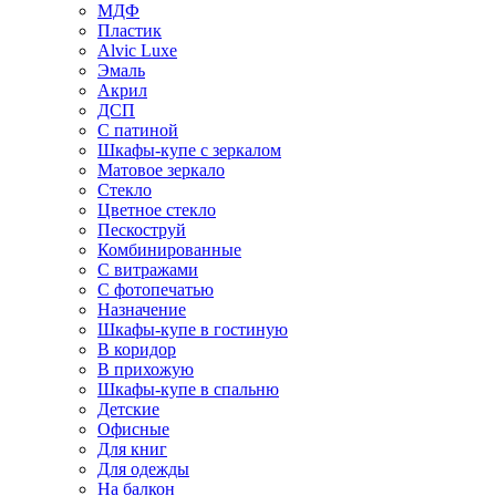
МДФ
Пластик
Alvic Luxe
Эмаль
Акрил
ДСП
С патиной
Шкафы-купе с зеркалом
Матовое зеркало
Стекло
Цветное стекло
Пескоструй
Комбинированные
С витражами
С фотопечатью
Назначение
Шкафы-купе в гостиную
В коридор
В прихожую
Шкафы-купе в спальню
Детские
Офисные
Для книг
Для одежды
На балкон