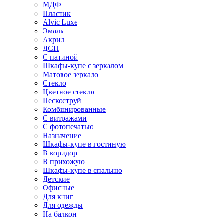
МДФ
Пластик
Alvic Luxe
Эмаль
Акрил
ДСП
С патиной
Шкафы-купе с зеркалом
Матовое зеркало
Стекло
Цветное стекло
Пескоструй
Комбинированные
С витражами
С фотопечатью
Назначение
Шкафы-купе в гостиную
В коридор
В прихожую
Шкафы-купе в спальню
Детские
Офисные
Для книг
Для одежды
На балкон