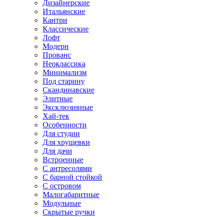
Дизайнерские
Итальянские
Кантри
Классические
Лофт
Модерн
Прованс
Неоклассика
Минимализм
Под старину
Скандинавские
Элитные
Эксклюзивные
Хай-тек
Особенности
Для студии
Для хрущевки
Для дачи
Встроенные
С антресолями
С барной стойкой
С островом
Малогабаритные
Модульные
Скрытые ручки