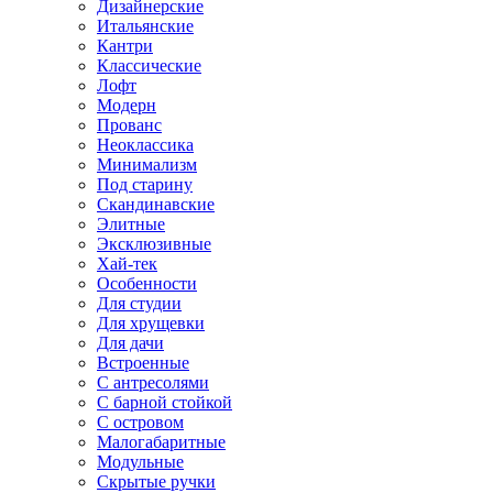
Дизайнерские
Итальянские
Кантри
Классические
Лофт
Модерн
Прованс
Неоклассика
Минимализм
Под старину
Скандинавские
Элитные
Эксклюзивные
Хай-тек
Особенности
Для студии
Для хрущевки
Для дачи
Встроенные
С антресолями
С барной стойкой
С островом
Малогабаритные
Модульные
Скрытые ручки