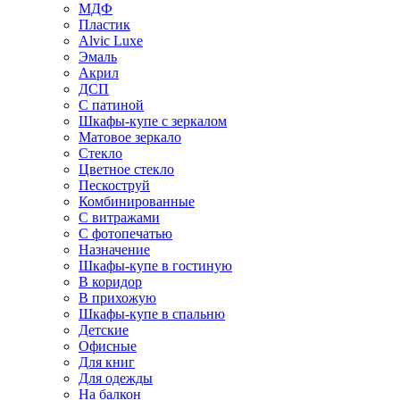
МДФ
Пластик
Alvic Luxe
Эмаль
Акрил
ДСП
С патиной
Шкафы-купе с зеркалом
Матовое зеркало
Стекло
Цветное стекло
Пескоструй
Комбинированные
С витражами
С фотопечатью
Назначение
Шкафы-купе в гостиную
В коридор
В прихожую
Шкафы-купе в спальню
Детские
Офисные
Для книг
Для одежды
На балкон