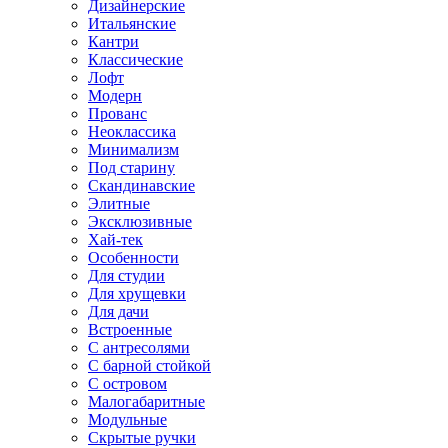
Дизайнерские
Итальянские
Кантри
Классические
Лофт
Модерн
Прованс
Неоклассика
Минимализм
Под старину
Скандинавские
Элитные
Эксклюзивные
Хай-тек
Особенности
Для студии
Для хрущевки
Для дачи
Встроенные
С антресолями
С барной стойкой
С островом
Малогабаритные
Модульные
Скрытые ручки