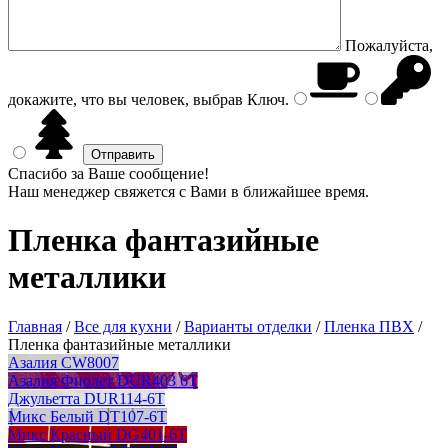
Пожалуйста,
докажите, что вы человек, выбрав
Ключ
.
Спасибо за Ваше сообщение!
Наш менеджер свяжется с Вами в ближайшее время.
Пленка фантазийные
металлики
Главная
/
Все для кухни
/
Варианты отделки
/
Пленка ПВХ
/
Пленка фантазийные металлики
Азалия CW8007
Азалия Фиолет DUR403 6T
Джульетта DUR114-6T
Микс Белый DT107-6T
Микс Красный DG401-6T