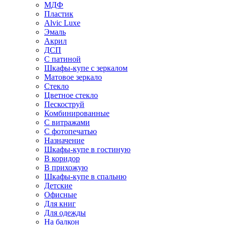
МДФ
Пластик
Alvic Luxe
Эмаль
Акрил
ДСП
С патиной
Шкафы-купе с зеркалом
Матовое зеркало
Стекло
Цветное стекло
Пескоструй
Комбинированные
С витражами
С фотопечатью
Назначение
Шкафы-купе в гостиную
В коридор
В прихожую
Шкафы-купе в спальню
Детские
Офисные
Для книг
Для одежды
На балкон