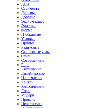
ДСП
Стоимость
Дешевые
Дорогие
Эконом-класс
Элитные
Форма
П-образные
Угловые
Прямые
Радиусные
Скошенные углы
Стиль
Современные
Евро
Английские
Дизайнерские
Итальянские
Кантри
Классические
Лофт
Модерн
Прованс
Неоклассика