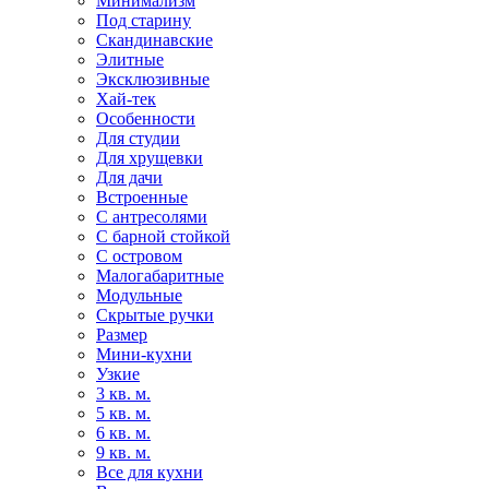
Минимализм
Под старину
Скандинавские
Элитные
Эксклюзивные
Хай-тек
Особенности
Для студии
Для хрущевки
Для дачи
Встроенные
С антресолями
С барной стойкой
С островом
Малогабаритные
Модульные
Скрытые ручки
Размер
Мини-кухни
Узкие
3 кв. м.
5 кв. м.
6 кв. м.
9 кв. м.
Все для кухни