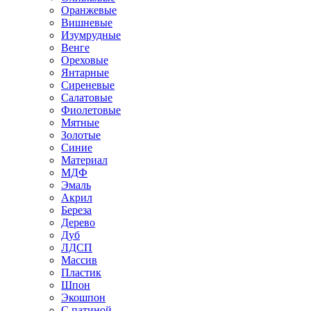
Оранжевые
Вишневые
Изумрудные
Венге
Ореховые
Янтарные
Сиреневые
Салатовые
Фиолетовые
Мятные
Золотые
Синие
Материал
МДФ
Эмаль
Акрил
Береза
Дерево
Дуб
ЛДСП
Массив
Пластик
Шпон
Экошпон
С патиной