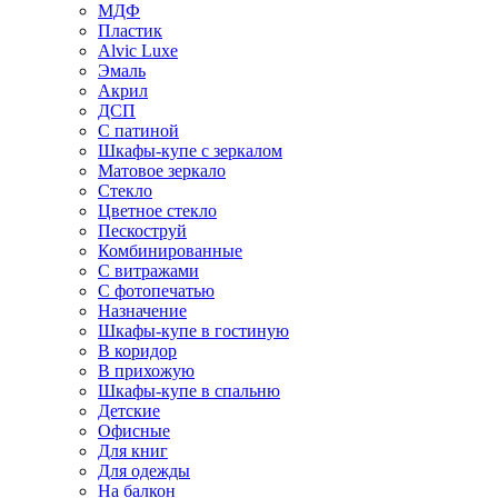
МДФ
Пластик
Alvic Luxe
Эмаль
Акрил
ДСП
С патиной
Шкафы-купе с зеркалом
Матовое зеркало
Стекло
Цветное стекло
Пескоструй
Комбинированные
С витражами
С фотопечатью
Назначение
Шкафы-купе в гостиную
В коридор
В прихожую
Шкафы-купе в спальню
Детские
Офисные
Для книг
Для одежды
На балкон