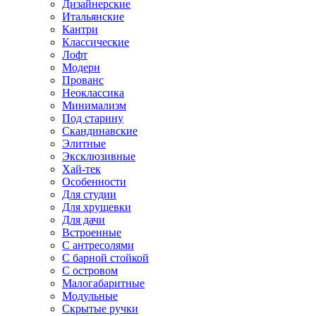
Дизайнерские
Итальянские
Кантри
Классические
Лофт
Модерн
Прованс
Неоклассика
Минимализм
Под старину
Скандинавские
Элитные
Эксклюзивные
Хай-тек
Особенности
Для студии
Для хрущевки
Для дачи
Встроенные
С антресолями
С барной стойкой
С островом
Малогабаритные
Модульные
Скрытые ручки