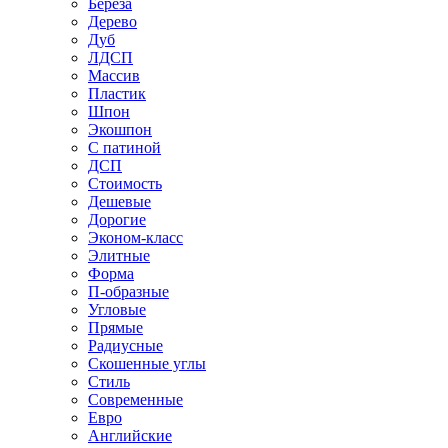
Береза
Дерево
Дуб
ЛДСП
Массив
Пластик
Шпон
Экошпон
С патиной
ДСП
Стоимость
Дешевые
Дорогие
Эконом-класс
Элитные
Форма
П-образные
Угловые
Прямые
Радиусные
Скошенные углы
Стиль
Современные
Евро
Английские