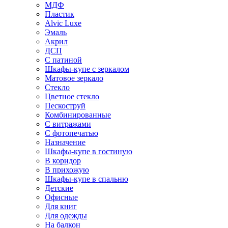
МДФ
Пластик
Alvic Luxe
Эмаль
Акрил
ДСП
С патиной
Шкафы-купе с зеркалом
Матовое зеркало
Стекло
Цветное стекло
Пескоструй
Комбинированные
С витражами
С фотопечатью
Назначение
Шкафы-купе в гостиную
В коридор
В прихожую
Шкафы-купе в спальню
Детские
Офисные
Для книг
Для одежды
На балкон