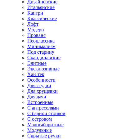
Дизайнерские
Итальянские
Кантри
Классические
Лофт
Модерн
Прованс
Неоклассика
Минимализм
Под старину
Скандинавские
Элитные
Эксклюзивные
Хай-тек
Особенности
Для студии
Для хрущевки
Для дачи
Встроенные
С антресолями
С барной стойкой
С островом
Малогабаритные
Модульные
Скрытые ручки